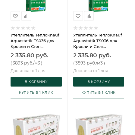
Утеплитель ТеплоKnauf
Утеплитель ТеплоKnauf
Aquastatik TS036 для
Aquastatik TS036 для
Кровли и Стен
Кровли и Стен
1230х610х100 (8 плит,
1230х610х50 (16 пл, 12м2,
2 335.80 руб.
2 335.80 руб.
6м2, 0,6м3, 32 упак/пал)
0,6м3, 32 уп/пал)
3893 руб.
/м3
3893 руб.
/м3
(
)
(
)
Доставка от 1 дня
Доставка от 1 дня
В КОРЗИНУ
В КОРЗИНУ
КУПИТЬ В 1 КЛИК
КУПИТЬ В 1 КЛИК