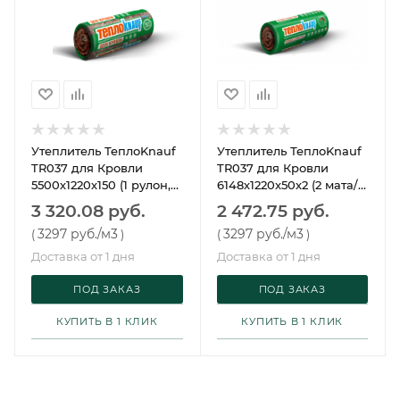
Утеплитель ТеплоKnauf
Утеплитель ТеплоKnauf
TR037 для Кровли
TR037 для Кровли
5500х1220х150 (1 рулон,
6148х1220х50х2 (2 мата/
6,7 м2, 1,007 м3, 24 упак/
рулон, 15 м2, 0,75 м3, 32
3 320.08 руб.
2 472.75 руб.
пал)
упак/пал)
3297 руб.
/м3
3297 руб.
/м3
(
)
(
)
Доставка от 1 дня
Доставка от 1 дня
ПОД ЗАКАЗ
ПОД ЗАКАЗ
КУПИТЬ В 1 КЛИК
КУПИТЬ В 1 КЛИК