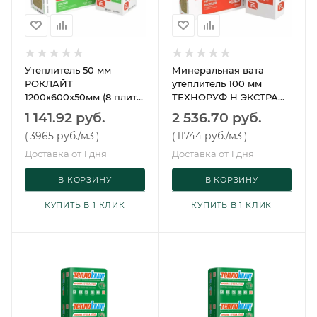
Утеплитель 50 мм
Минеральная вата
РОКЛАЙТ
утеплитель 100 мм
1200х600х50мм (8 плит)
ТЕХНОРУФ Н ЭКСТРА
ТЕХНОНИКОЛЬ
1200х600х100 мм (3
1 141.92 руб.
2 536.70 руб.
плиты)
3965 руб.
/м3
11744 руб.
/м3
(
)
(
)
Доставка от 1 дня
Доставка от 1 дня
В КОРЗИНУ
В КОРЗИНУ
КУПИТЬ В 1 КЛИК
КУПИТЬ В 1 КЛИК