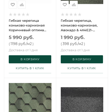
Гибкая черепица
Гибкая черепица,
коньково-карнизная
коньково-карнизная,
Коричневый оптима
Авокадо & 4К4Е21-
Технониколь
0482RUS
5 990 руб.
1 990 руб.
ТЕХНОНИКОЛЬ
1198 руб.
/м2
398 руб.
/м2
(
)
(
)
ОСТАТКИ
Доставка от 1 дня
Доставка от 1 дня
В КОРЗИНУ
В КОРЗИНУ
КУПИТЬ В 1 КЛИК
КУПИТЬ В 1 КЛИК