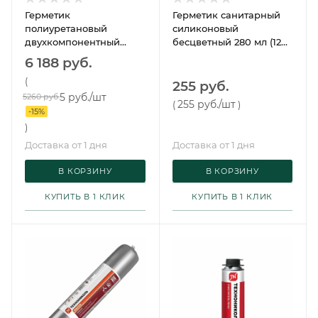
Герметик
Герметик санитарный
полиуретановый
силиконовый
двухкомпонентный
бесцветный 280 мл (12
белый 24 Классик 16,5 кг
шт/упак) Технониколь
6 188 руб.
Сазиласт
(
255 руб.
5 руб.
/шт
5260 руб.
255 руб.
/шт
(
)
-
15
%
)
Доставка от 1 дня
Доставка от 1 дня
В КОРЗИНУ
В КОРЗИНУ
КУПИТЬ В 1 КЛИК
КУПИТЬ В 1 КЛИК