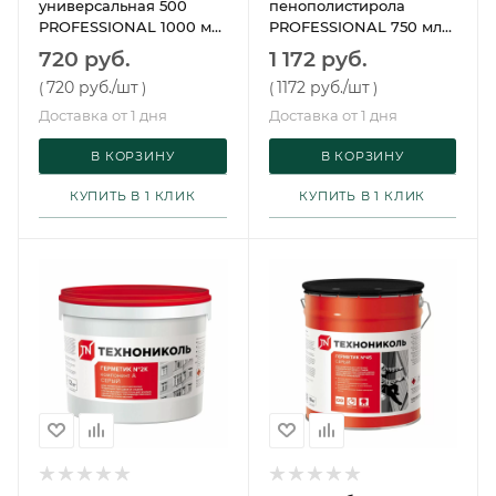
универсальная 500
пенополистирола
PROFESSIONAL 1000 мл
PROFESSIONAL 750 мл
(12 шт/упак)
(12 шт/упак)
720 руб.
1 172 руб.
Технониколь
Технониколь
720 руб.
/шт
1172 руб.
/шт
(
)
(
)
Доставка от 1 дня
Доставка от 1 дня
В КОРЗИНУ
В КОРЗИНУ
КУПИТЬ В 1 КЛИК
КУПИТЬ В 1 КЛИК