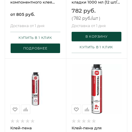
компонентного клея
кладки 1000 мл (12 шт/
для паркета Kesto Eco 2
упак) Технониколь
782 руб.
K-Pu
от
805 руб.
782 руб.
/шт
(
)
Доставка от 1 дня
Доставка от 1 дня
В КОРЗИНУ
КУПИТЬ В 1 КЛИК
КУПИТЬ В 1 КЛИК
ПОДРОБНЕЕ
Клей-пена
Клей-пена для