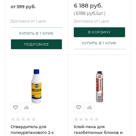
серый 24 Классик 2К 16,5
6 188 руб.
от
599 руб.
кг Сазиласт
6188 руб.
/шт
(
)
Доставка от 1 дня
Доставка от 1 дня
В КОРЗИНУ
КУПИТЬ В 1 КЛИК
КУПИТЬ В 1 КЛИК
ПОДРОБНЕЕ
Отвердитель для
Клей-пена для
полиуретанового 2-х
газобетонных блоков и