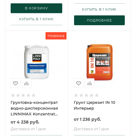
В КОРЗИНУ
КУПИТЬ В 1 КЛИК
КУПИТЬ В 1 КЛИК
ПОДРОБНЕЕ
Новинка
Грунтовка-концентрат
Грунт Церезит IN 10
водно-дисперсионная
Интерьер
LINNIMAX Konzentrat
от
1 236 руб.
Grund (1:4) /
от
4 238 руб.
ЛИННИМАКС
Доставка от 1 дня
Доставка от 1 дня
Концентрат Грунт