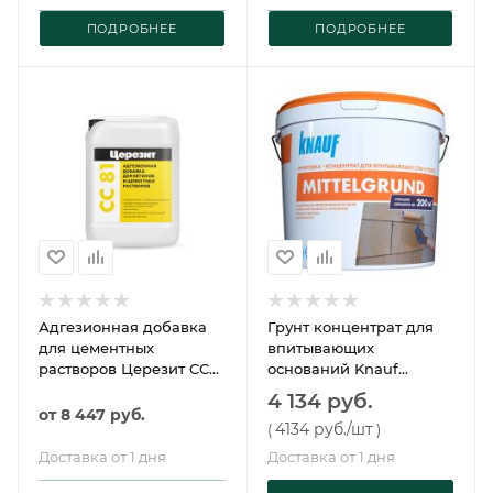
ПОДРОБНЕЕ
ПОДРОБНЕЕ
Адгезионная добавка
Грунт концентрат для
для цементных
впитывающих
растворов Церезит CC
оснований Knauf
81
Миттельгрунд F 10кг
4 134 руб.
от
8 447 руб.
4134 руб.
/шт
(
)
Доставка от 1 дня
Доставка от 1 дня