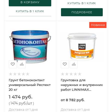
В КОРЗИНУ
КУПИТЬ В 1 КЛИК
КУПИТЬ В 1 КЛИК
ПОДРОБНЕЕ
Новинка
Грунт бетоноконтакт
Грунтовка для
универсальный Респект
наружных и внутренних
20 кг
работ LINNIMAX
Putzgrund 620 /
1 474 руб.
ЛИННИМАКС Путцгрунт
от
8 782 руб.
1474 руб.
/шт
(
)
620
Доставка от 1 дня
Доставка от 1 дня