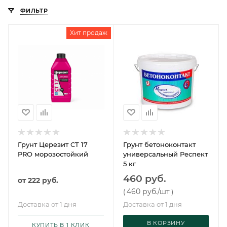
ФИЛЬТР
Хит продаж
Грунт Церезит CT 17
Грунт бетоноконтакт
PRO морозостойкий
универсальный Респект
5 кг
460 руб.
от
222 руб.
460 руб.
/шт
(
)
Доставка от 1 дня
Доставка от 1 дня
В КОРЗИНУ
КУПИТЬ В 1 КЛИК