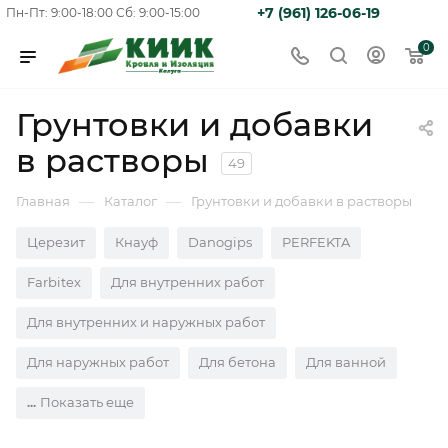
+7 (961) 126-06-19
Пн-Пт: 9:00-18:00
Сб: 9:00-15:00
0
Грунтовки и добавки
в растворы
49
—
—
Главная
Каталог
Грунтовки и добавки в растворы
Церезит
Кнауф
Danogips
PERFEKTA
Farbitex
Для внутренних работ
Для внутренних и наружных работ
Для наружных работ
Для бетона
Для ванной
Показать еще