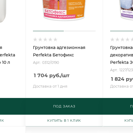
я
Грунтовка адгезионная
Грунтовка
erfekta
Perfekta Бетофикс
декоратив
 10 л
Perfekta 
Арт.: 0312/0190
Арт.: 1227/12
1 704
руб.
/шт
1 824
ру
Доставка от 1 дня
Доставка от
ПОД ЗАКАЗ
П
ИК
КУПИТЬ В 1 КЛИК
КУП