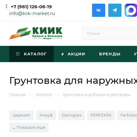
+7 (961) 126-06-19
info@kiik-market.ru
КАТАЛОГ
АКЦИИ
БРЕНДЫ
Грунтовка для наружных
—
—
Главная
Каталог
Грунтовки и добавки в растворы
Церезит
Кнауф
Danogips
PERFEKTA
Farbitex
Показать еще