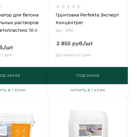
атор для бетона
Грунтовка Perfekta Эксперт
льных растворов
Концентрат
етопластикc 10 л
Арт.: 1036
2 855
руб.
/шт
б.
/шт
 1 дня
Доставка от 1 дня
ОД ЗАКАЗ
ПОД ЗАКАЗ
ИТЬ В 1 КЛИК
КУПИТЬ В 1 КЛИК