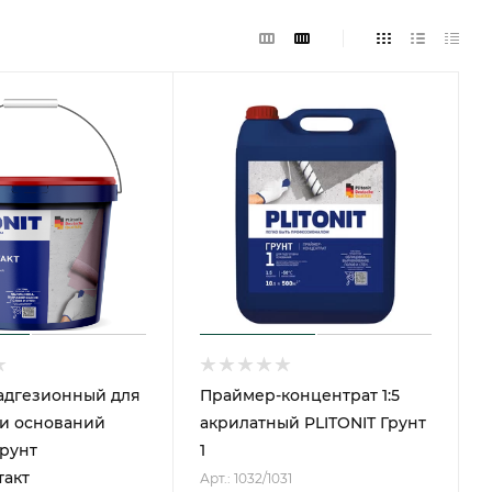
адгезионный для
Праймер-концентрат 1:5
ки оснований
акрилатный PLITONIT Грунт
Грунт
1
такт
Арт.: 1032/1031