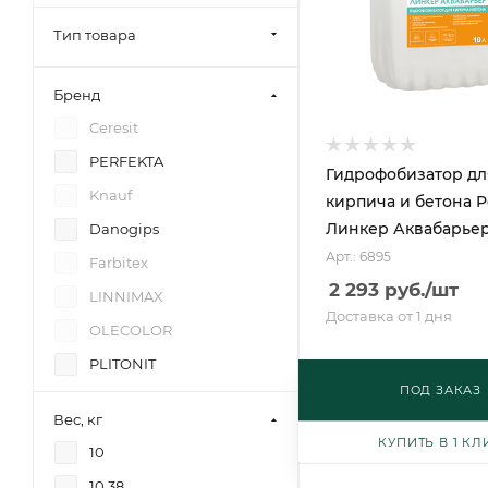
Тип товара
Бренд
Ceresit
PERFEKTA
Гидрофобизатор дл
Knauf
кирпича и бетона P
Линкер Аквабарьер
Danogips
Арт.: 6895
Farbitex
2 293
руб.
/шт
LINNIMAX
Доставка от 1 дня
OLECOLOR
PLITONIT
ПОД ЗАКАЗ
Вес, кг
КУПИТЬ В 1 КЛ
10
10,38