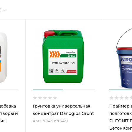
е)
добавка
Грунтовка универсальная
Праймер 
створы и
концентрат Danogips Grunt
подготов
тик
PLITONIT 
Арт.: 707450/707451
БетонКон