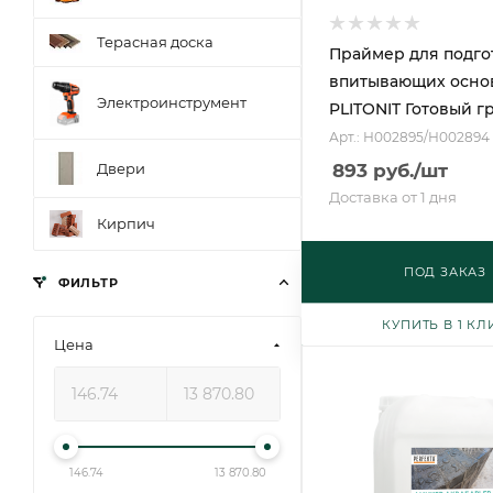
Терасная доска
Праймер для подго
впитывающих осно
Электроинструмент
PLITONIT Готовый г
Арт.: Н002895/Н002894
Двери
893
руб.
/шт
Доставка от 1 дня
Кирпич
ПОД ЗАКАЗ
ФИЛЬТР
КУПИТЬ В 1 КЛ
Цена
146.74
13 870.80