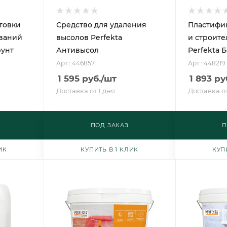
товки
Средство для удаления
Пластифик
ваний
высолов Perfekta
и строите
рунт
Антивысол
Perfekta Б
Арт.: 446857
Арт.: 448219
1 595
руб.
/шт
1 893
ру
Доставка от 1 дня
Доставка от
ПОД ЗАКАЗ
П
ИК
КУПИТЬ В 1 КЛИК
КУП