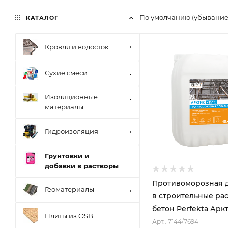
По умолчанию (убывани
КАТАЛОГ
Кровля и водосток
Сухие смеси
Изоляционные
материалы
Гидроизоляция
Грунтовки и
добавки в растворы
Противоморозная 
Геоматериалы
в строительные ра
бетон Perfekta Арк
Плиты из OSB
Арт.: 7144/7694