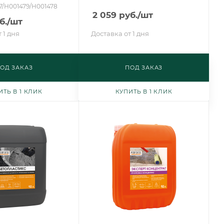
77/Н001479/Н001478
2 059
руб.
/шт
б.
/шт
 1 дня
Доставка от 1 дня
ОД ЗАКАЗ
ПОД ЗАКАЗ
ИТЬ В 1 КЛИК
КУПИТЬ В 1 КЛИК