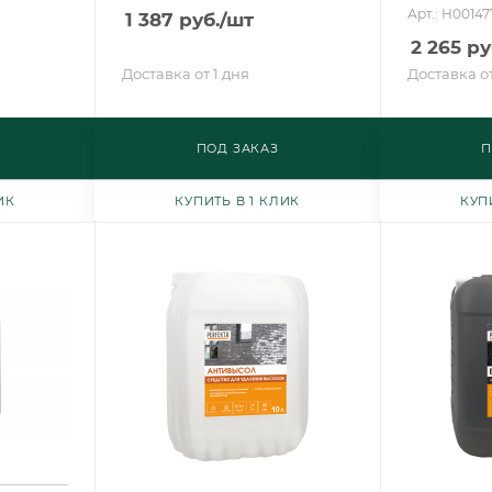
Арт.: Н0014
1 387
руб.
/шт
2 265
ру
Доставка от 1 дня
Доставка от
ПОД ЗАКАЗ
П
ИК
КУПИТЬ В 1 КЛИК
КУП