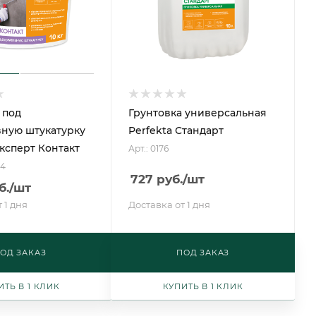
 под
Грунтовка универсальная
ную штукатурку
Perfekta Стандарт
Эксперт Контакт
Арт.: 0176
34
727
руб.
/шт
б.
/шт
 1 дня
Доставка от 1 дня
ОД ЗАКАЗ
ПОД ЗАКАЗ
ИТЬ В 1 КЛИК
КУПИТЬ В 1 КЛИК