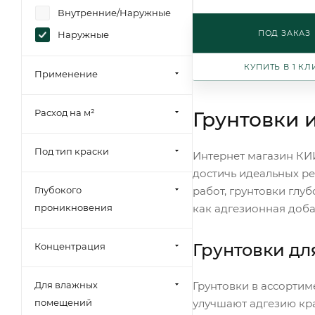
Внутренние/Наружные
ПОД ЗАКАЗ
Наружные
КУПИТЬ В 1 КЛ
Применение
Расход на м²
Грунтовки 
Под тип краски
Интернет магазин КИ
достичь идеальных ре
Глубокого
работ, грунтовки глу
проникновения
как адгезионная доба
Грунтовки дл
Концентрация
Для влажных
Грунтовки в ассорти
помещений
улучшают адгезию кра