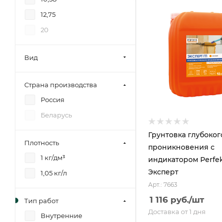
12,75
20
Вид
Страна производства
Россия
Беларусь
Грунтовка глубоког
Плотность
проникновения с
1 кг/дм³
индикатором Perfe
Эксперт
1,05 кг/л
Арт.: 7663
1 116
руб.
/шт
Тип работ
Доставка от 1 дня
Внутренние