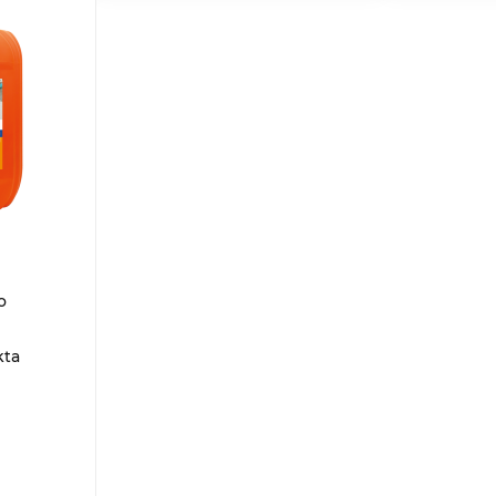
о
kta