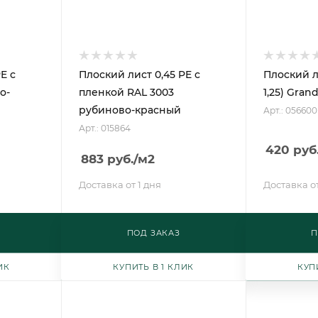
E с
Плоский лист 0,45 PE с
Плоский л
о-
пленкой RAL 3003
1,25) Gran
рубиново-красный
Арт.: 056600
Арт.: 015864
420
руб
883
руб.
/м2
Доставка от 1 дня
Доставка от
ПОД ЗАКАЗ
П
ИК
КУПИТЬ В 1 КЛИК
КУП