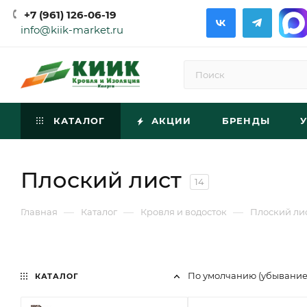
+7 (961) 126-06-19
info@kiik-market.ru
КАТАЛОГ
АКЦИИ
БРЕНДЫ
Плоский лист
14
—
—
—
Главная
Каталог
Кровля и водосток
Плоский ли
По умолчанию (убывани
КАТАЛОГ