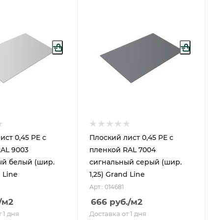
ист 0,45 PE с
Плоский лист 0,45 PE с
AL 9003
пленкой RAL 7004
й белый (шир.
сигнальный серый (шир.
d Line
1,25) Grand Line
Арт.: 014681
/м2
666
руб.
/м2
 1 дня
Доставка от 1 дня