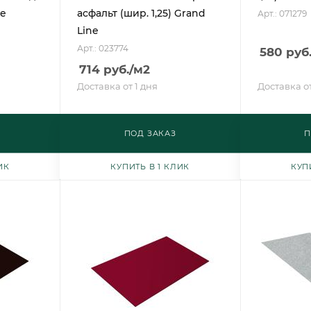
ne
асфальт (шир. 1,25) Grand
Арт.: 071279
Line
Арт.: 023774
580
руб
714
руб.
/м2
Доставка от 1 дня
Доставка от
ПОД ЗАКАЗ
П
ИК
КУПИТЬ В 1 КЛИК
КУП