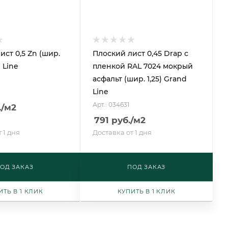
ист 0,5 Zn (шир.
Плоский лист 0,45 Drap с
d Line
пленкой RAL 7024 мокрый
асфальт (шир. 1,25) Grand
Line
Арт.: 034631
.
/м2
791
руб.
/м2
 1 дня
Доставка от 1 дня
ОД ЗАКАЗ
ПОД ЗАКАЗ
ИТЬ В 1 КЛИК
КУПИТЬ В 1 КЛИК