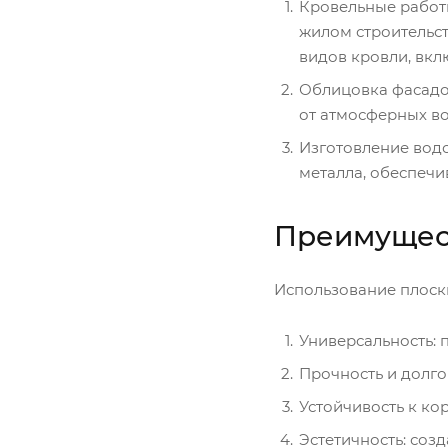
Кровельные работы
жилом строительст
видов кровли, вк
Облицовка фасадо
от атмосферных во
Изготовление водо
металла, обеспечи
Преимущест
Использование плоск
Универсальность: 
Прочность и долго
Устойчивость к к
Эстетичность: соз