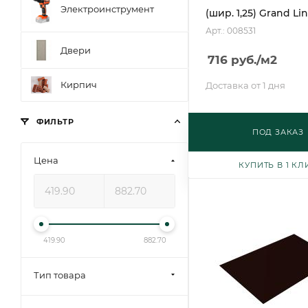
Электроинструмент
(шир. 1,25) Grand Li
Арт.: 008531
Двери
716
руб.
/м2
Кирпич
Доставка от 1 дня
ФИЛЬТР
ПОД ЗАКАЗ
Цена
КУПИТЬ В 1 КЛ
419.90
882.70
Тип товара