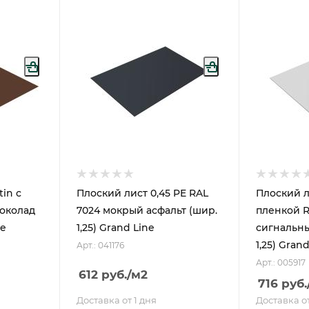
tin с
Плоский лист 0,45 PE RAL
Плоский л
шоколад
7024 мокрый асфальт (шир.
пленкой R
ne
1,25) Grand Line
сигнальны
1,25) Gran
Арт.: 041176
Арт.: 005917
612
руб.
/м2
716
руб.
Доставка от 1 дня
Доставка от