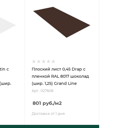
tin с
Плоский лист 0,45 Drap с
пленкой RAL 8017 шоколад
(шир.
(шир. 1,25) Grand Line
Арт.: 027608
801
руб.
/м2
Доставка от 1 дня