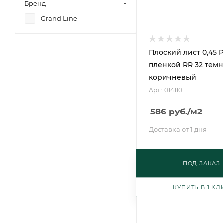
Бренд
Grand Line
Плоский лист 0,45 P
пленкой RR 32 темн
коричневый
Арт.: 014110
586
руб.
/м2
Доставка от 1 дня
ПОД ЗАКАЗ
КУПИТЬ В 1 КЛ