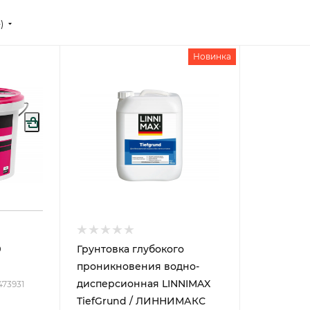
е)
Новинка
9
Грунтовка глубокого
проникновения водно-
дисперсионная LINNIMAX
473931
TiefGrund / ЛИННИМАКС