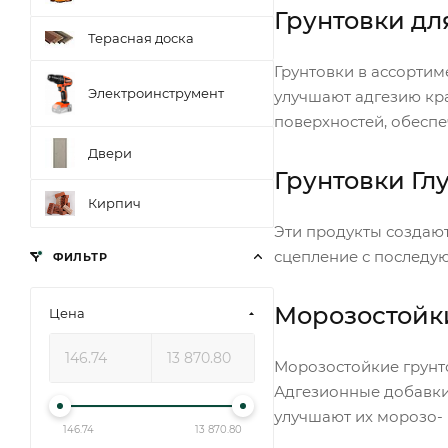
Грунтовки дл
Терасная доска
Грунтовки в ассорти
Электроинструмент
улучшают адгезию кра
поверхностей, обеспе
Двери
Грунтовки Гл
Кирпич
Эти продукты создают
сцепление с последу
ФИЛЬТР
Морозостойк
Цена
Морозостойкие грунт
Адгезионные добавки
улучшают их морозо- 
146.74
13 870.80