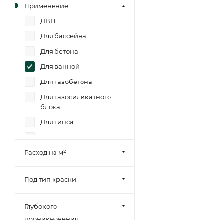
Применение
ДВП
Для бассейна
Для бетона
Для ванной
Для газобетона
Для газосиликатного
блока
Для гипса
Для гипсокартона
Расход на м²
Для дерева
Для камня
Под тип краски
Для кирпича
Для минеральных
Глубокого
поверхностей
проникновения