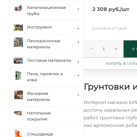
Канализационные
2 308
руб.
/шт
трубы
Инструмент
Доставка от 1 дня
Лакокрасочные
материалы
В
Листовые материалы
КУПИТЬ В 1 КЛ
Пена, герметик и
клей
Грунтовки 
Фасадные
материалы
Интернет магазин КИ
достичь идеальных ре
Напольные
работ, грунтовки глу
покрытия
как адгезионная доба
Спецодежда