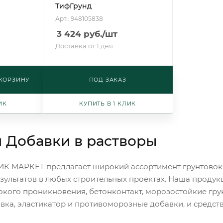
ТифГрунд
Арт.: 948105838
3 424
руб.
/шт
Доставка от 1 дня
 КОРЗИНУ
ПОД ЗАКАЗ
ИК
КУПИТЬ В 1 КЛИК
и Добавки в растворы
ИК МАРКЕТ предлагает широкий ассортимент грунтовок 
зультатов в любых строительных проектах. Наша продук
бокого проникновения, бетонконтакт, морозостойкие гру
вка, эластикатор и противоморозные добавки, и средств