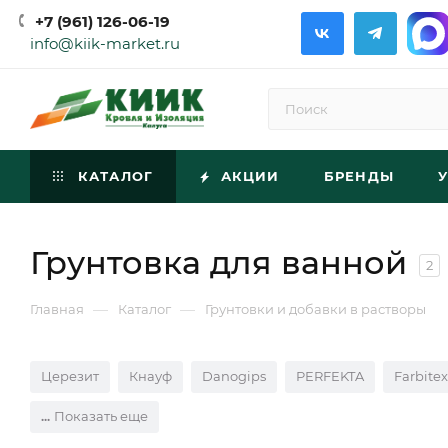
+7 (961) 126-06-19
info@kiik-market.ru
КАТАЛОГ
АКЦИИ
БРЕНДЫ
Грунтовка для ванной
2
—
—
Главная
Каталог
Грунтовки и добавки в растворы
Церезит
Кнауф
Danogips
PERFEKTA
Farbitex
Показать еще