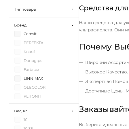
Средства для
Тип товара
Наши средства для ух
Бренд
ультрафиолета. Они н
Ceresit
PERFEKTA
Почему Вы
Knauf
Danogips
Широкий Ассортиме
Farbitex
Высокое Качество.
LINNIMAX
Экспертная Помощь
OLECOLOR
Доступные Цены. М
PLITONIT
Заказывайт
Вес, кг
10
Выберите идеальные 
10,38