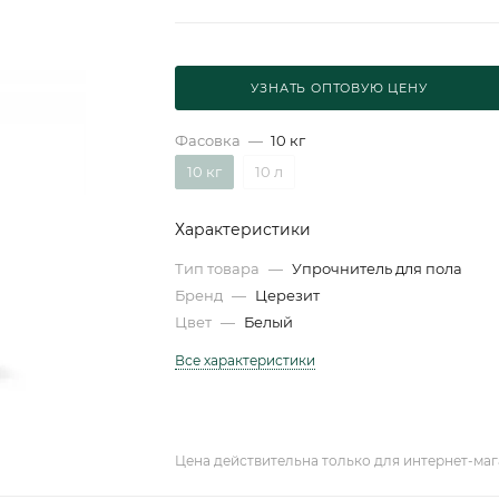
УЗНАТЬ ОПТОВУЮ ЦЕНУ
Фасовка
—
10 кг
10 кг
10 л
Характеристики
Тип товара
—
Упрочнитель для пола
Бренд
—
Церезит
Цвет
—
Белый
Все характеристики
Цена действительна только для интернет-маг