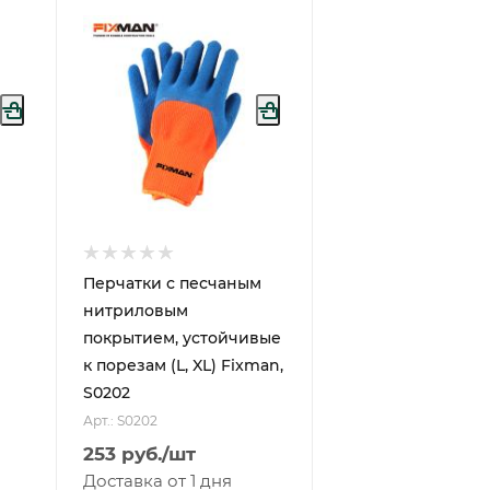
л
Перчатки с песчаным
нитриловым
покрытием, устойчивые
к порезам (L, XL) Fixman,
S0202
Арт.: S0202
253
руб.
/шт
Доставка от 1 дня