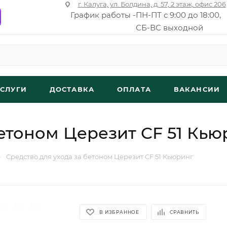
г. Калуга, ул. Болдина, д. 57, 2 этаж, офис 206
График работы -
ПН-ПТ с 9:00 до 18:00,
СБ-ВС выходной
УСЛУГИ
ДОСТАВКА
ОПЛАТА
ВАКАНСИИ
бетоном Церезит CF 51 Кью
—
Средство для ухода за бетоном Церезит CF 51 Кьюринг
В ИЗБРАННОЕ
СРАВНИТЬ