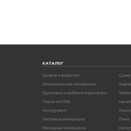
КАТАЛОГ
Кровля и водосток
Сухие
Изоляционные материалы
Гидро
Грунтовки и добавки в растворы
Геома
Плиты из OSB
Канал
Инструмент
Лакок
Листовые материалы
Пена,
Фасадные материалы
Напол