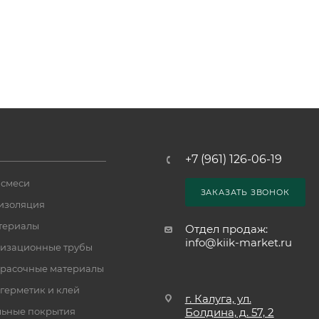
+7 (961) 126-06-19
 смеси
ЗАКАЗАТЬ ЗВОНОК
изоляция
териалы
Отдел продаж:
info@kiik-market.ru
изационные трубы
расочные материалы
 герметик и клей
г. Калуга, ул.
ьные покрытия
Болдина, д. 57, 2