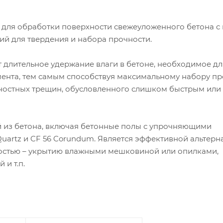
о для обработки поверхности свежеуложенного бетона с
ий для твердения и набора прочности.
 длительное удержание влаги в бетоне, необходимое дл
ента, тем самым способствуя максимальному набору п
ностных трещин, обусловленного слишком быстрым или
й из бетона, включая бетонные полы с упрочняющими
uartz и CF 56 Corundum. Является эффективной альтерн
остью – укрытию влажными мешковиной или опилками,
и т.п.