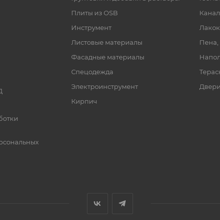
Плиты из OSB
Канал
Инструмент
Лакок
Листовые материалы
Пена,
Фасадные материалы
Напол
Спецодежда
Терас
Электроинструмент
Двер
Д
Кирпич
ботки
рсональных