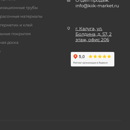
Отдел продаж:
info@kiik-market.ru
изационные трубы
расочные материалы
 герметик и клей
г. Калуга, ул.
ьные покрытия
Болдина, д. 57, 2
этаж, офис 206
ная доска
и