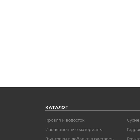
КАТАЛОГ
Кровля и водосток
Сухие
Изоляционные материалы
Гидро
Грунтовки и добавки в растворы
Геома