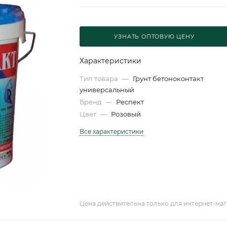
УЗНАТЬ ОПТОВУЮ ЦЕНУ
Характеристики
Тип товара
—
Грунт бетоноконтакт
универсальный
Бренд
—
Респект
Цвет
—
Розовый
Все характеристики
Цена действительна только для интернет-маг