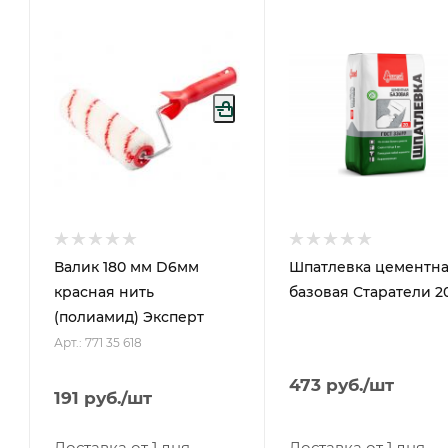
Валик 180 мм D6мм
Шпатлевка цементн
красная нить
базовая Старатели 20
(полиамид) Эксперт
Арт.: 771 35 618
473
руб.
/шт
191
руб.
/шт
Доставка от 1 дня
Доставка от 1 дня