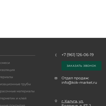
+7 (961) 126-06-19
 смеси
ЗАКАЗАТЬ ЗВОНОК
изоляция
териалы
Отдел продаж:
info@kiik-market.ru
изационные трубы
расочные материалы
 герметик и клей
г. Калуга, ул.
ьные покрытия
Болдина, д. 57, 2