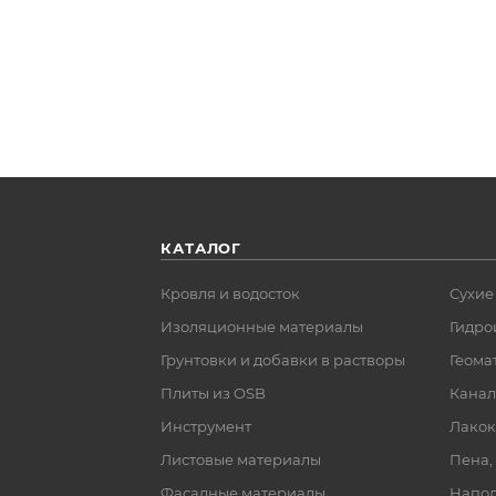
КАТАЛОГ
Кровля и водосток
Сухие
Изоляционные материалы
Гидро
Грунтовки и добавки в растворы
Геома
Плиты из OSB
Канал
Инструмент
Лакок
Листовые материалы
Пена,
Фасадные материалы
Напол