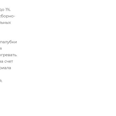
о 1%.
сборно-
льных
опалубки
я
гревать.
а счет
риала
й.