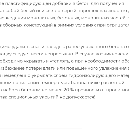
тве пластифицирующей добавки в бетон для получения
т собой белый или светло-серый порошок влажностью д
возведения монолитных, бетонных, монолитных частей, 
 сборных конструкций в зимних условиях при отрицате
имо удалить снег и наледь с ранее уложенного бетона 
ладку следует вести непрерывно. В случае возникновени
обходимо укрывать и утеплять, а при необходимости обо
 избежание потери влаги или повышенного увлажнения з
я немедленно укрывать слоем гидроизолирующего мате
можном понижении температуры бетона ниже расчетной
о набора бетоном не менее 20 % прочности от проектно
ства специальных укрытий не допускается!