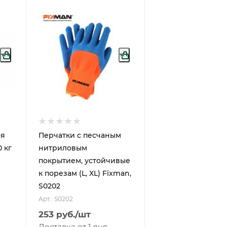
ая
Перчатки с песчаным
 кг
нитриловым
покрытием, устойчивые
к порезам (L, XL) Fixman,
S0202
Арт.: S0202
253
руб.
/шт
Доставка от 1 дня