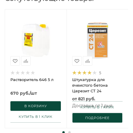
5
Растворитель 646 5 л
Штукатурка для
ячеистого бетона
Церезит CT 24
670
руб.
/шт
от
821 руб.
Доставка от 1 дня
Доставка от 1 дня
В КОРЗИНУ
КУПИТЬ В 1 КЛИК
КУПИТЬ В 1 КЛИК
ПОДРОБНЕЕ