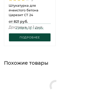
Штукатурка для
ячеистого бетона
Церезит CT 24
от
821 руб.
Доставка от 1 дня
КУПИТЬ В 1 КЛИК
ПОДРОБНЕЕ
Похожие товары