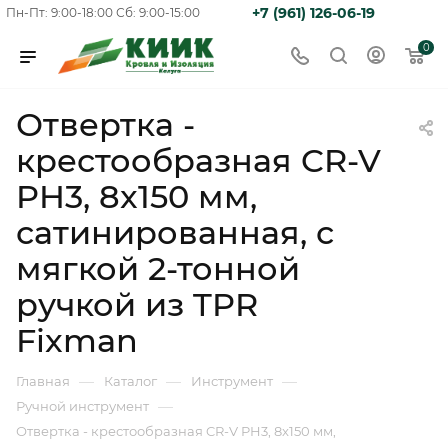
+7 (961) 126-06-19
Пн-Пт: 9:00-18:00
Сб: 9:00-15:00
0
Отвертка -
крестообразная CR-V
PH3, 8x150 мм,
сатинированная, с
мягкой 2-тонной
ручкой из TPR
Fixman
—
—
—
Главная
Каталог
Инструмент
—
Ручной инструмент
Отвертка - крестообразная CR-V PH3, 8x150 мм,