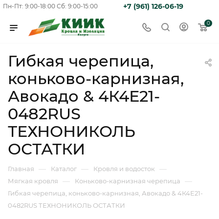
+7 (961) 126-06-19
Пн-Пт: 9:00-18:00
Сб: 9:00-15:00
0
Гибкая черепица,
коньково-карнизная,
Авокадо & 4К4Е21-
0482RUS
ТЕХНОНИКОЛЬ
ОСТАТКИ
—
—
—
Главная
Каталог
Кровля и водосток
—
—
Мягкая кровля
Коньково-карнизная черепица
Гибкая черепица, коньково-карнизная, Авокадо & 4К4Е21-
0482RUS ТЕХНОНИКОЛЬ ОСТАТКИ