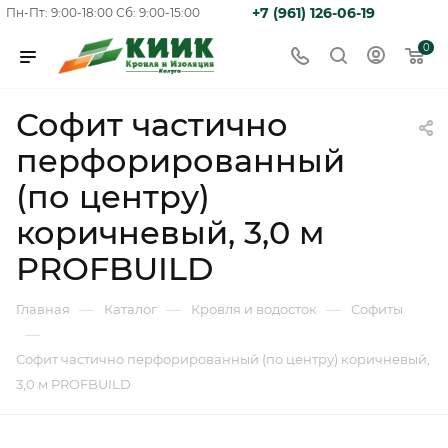
+7 (961) 126-06-19
Пн-Пт: 9:00-18:00
Сб: 9:00-15:00
0
Софит частично
перфорированный
(по центру)
коричневый, 3,0 м
PROFBUILD
—
—
—
Главная
Каталог
Кровля и водосток
Софиты
—
Софит частично перфорированный (по центру) коричневый,
3,0 м PROFBUILD