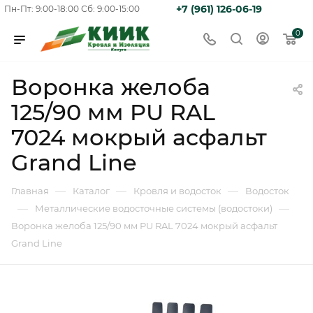
+7 (961) 126-06-19
Пн-Пт: 9:00-18:00
Сб: 9:00-15:00
0
Воронка желоба
125/90 мм PU RAL
7024 мокрый асфальт
Grand Line
—
—
—
Главная
Каталог
Кровля и водосток
Водосток
—
—
Металлические водосточные системы (водостоки)
Воронка желоба 125/90 мм PU RAL 7024 мокрый асфальт
Grand Line