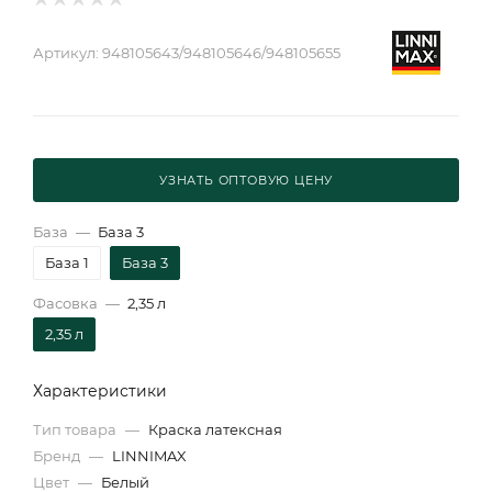
Артикул:
948105643/948105646/948105655
УЗНАТЬ ОПТОВУЮ ЦЕНУ
База
—
База 3
База 1
База 3
Фасовка
—
2,35 л
2,35 л
Характеристики
Тип товара
—
Краска латексная
Бренд
—
LINNIMAX
Цвет
—
Белый