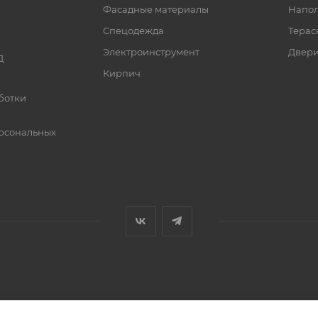
Фасадные материалы
Напол
Спецодежда
Терас
Электроинструмент
Двер
Д
Кирпич
ботки
рсональных