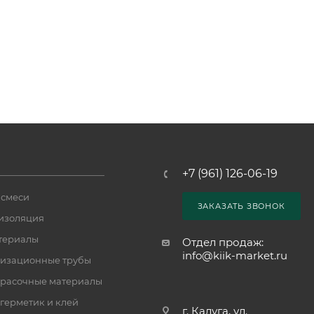
+7 (961) 126-06-19
 смеси
ЗАКАЗАТЬ ЗВОНОК
изоляция
териалы
Отдел продаж:
info@kiik-market.ru
изационные трубы
расочные материалы
 герметик и клей
г. Калуга, ул.