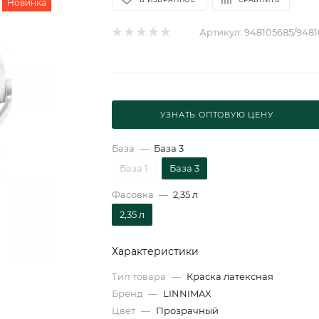
Новинка
Артикул:
948105685/9481
УЗНАТЬ ОПТОВУЮ ЦЕНУ
База
—
База 3
База 1
База 3
Фасовка
—
2,35 л
2,35 л
Характеристики
Тип товара
—
Краска латексная
Бренд
—
LINNIMAX
Цвет
—
Прозрачный