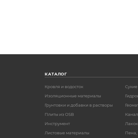
КАТАЛОГ
Кровля и водосток
Сухие
Изоляционные материалы
Гидро
Грунтовки и добавки в растворы
Геома
Плиты из OSB
Канал
Инструмент
Лакок
Листовые материалы
Пена,