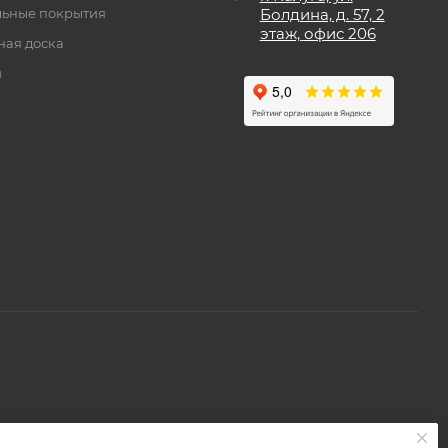
ьные покрытия
Болдина, д. 57, 2
этаж, офис 206
ная доска
и