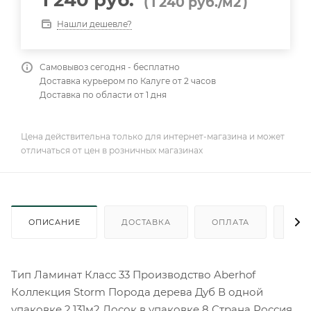
1 240 руб.
(
)
1 240
руб.
/м2
Нашли дешевле?
Самовывоз сегодня - бесплатно
Доставка курьером по Калуге от 2 часов
Доставка по области от 1 дня
Цена действительна только для интернет-магазина и может
отличаться от цен в розничных магазинах
ОПИСАНИЕ
ДОСТАВКА
ОПЛАТА
КАК
Тип Ламинат Класс 33 Производство Aberhof
Коллекция Storm Порода дерева Дуб В одной
упаковке 2,131м2 Досок в упаковке 8 Страна Россия