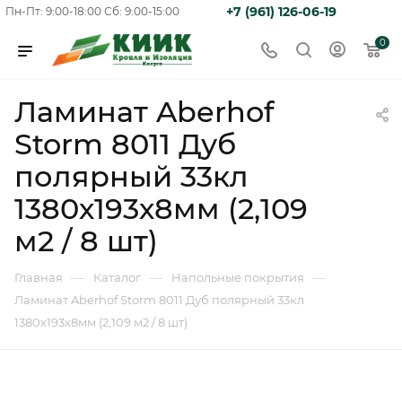
+7 (961) 126-06-19
Пн-Пт: 9:00-18:00
Сб: 9:00-15:00
0
Ламинат Aberhof
Storm 8011 Дуб
полярный 33кл
1380х193х8мм (2,109
м2 / 8 шт)
—
—
—
Главная
Каталог
Напольные покрытия
Ламинат Aberhof Storm 8011 Дуб полярный 33кл
1380х193х8мм (2,109 м2 / 8 шт)