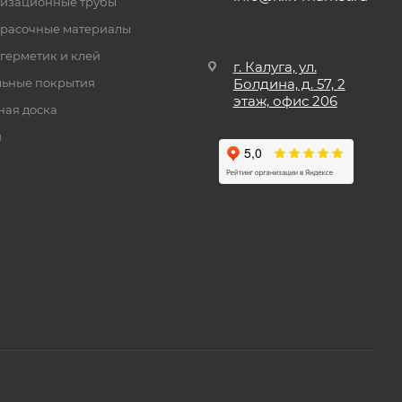
изационные трубы
расочные материалы
 герметик и клей
г. Калуга, ул.
ьные покрытия
Болдина, д. 57, 2
этаж, офис 206
ная доска
и