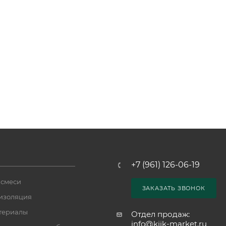
+7 (961) 126-06-19
 смеси
ЗАКАЗАТЬ ЗВОНОК
изоляция
териалы
Отдел продаж:
info@kiik-market.ru