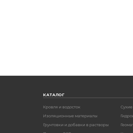
КАТАЛОГ
Кровля и водосток
Сухие
Изоляционные материалы
Гидро
Грунтовки и добавки в растворы
Геома