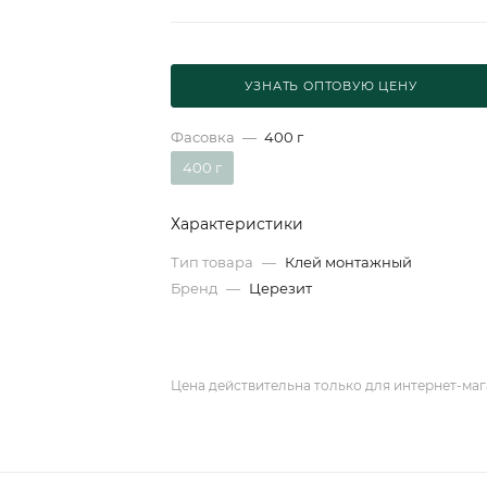
УЗНАТЬ ОПТОВУЮ ЦЕНУ
Фасовка
—
400 г
400 г
Характеристики
Тип товара
—
Клей монтажный
Бренд
—
Церезит
Цена действительна только для интернет-маг