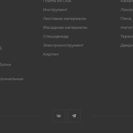
Плиты из OSB
Канал
Инструмент
Лакок
Листовые материалы
Пена,
Фасадные материалы
Напол
Спецодежда
Терас
Электроинструмент
Двер
Д
Кирпич
ботки
рсональных