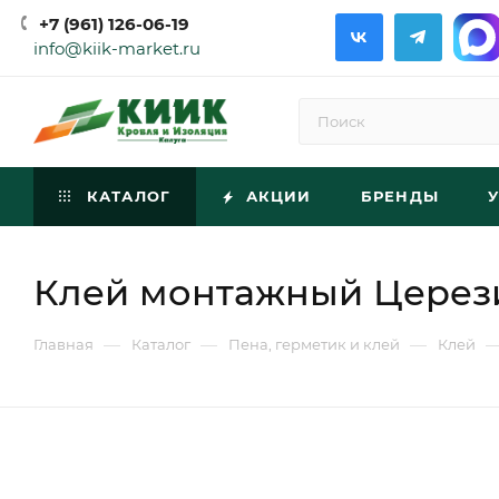
+7 (961) 126-06-19
info@kiik-market.ru
КАТАЛОГ
АКЦИИ
БРЕНДЫ
Клей монтажный Церези
—
—
—
Главная
Каталог
Пена, герметик и клей
Клей