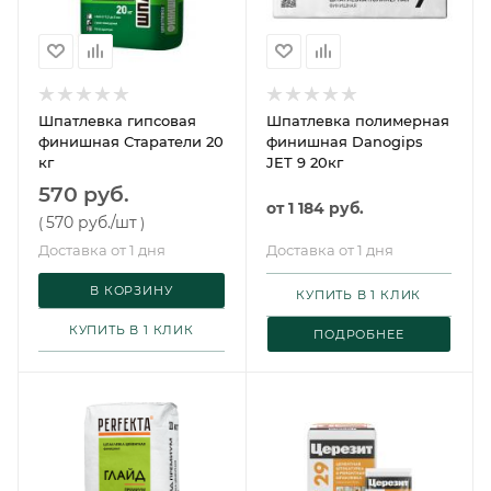
Шпатлевка гипсовая
Шпатлевка полимерная
финишная Старатели 20
финишная Danogips
кг
JET 9 20кг
570 руб.
от
1 184 руб.
570 руб.
/шт
(
)
Доставка от 1 дня
Доставка от 1 дня
В КОРЗИНУ
КУПИТЬ В 1 КЛИК
КУПИТЬ В 1 КЛИК
ПОДРОБНЕЕ