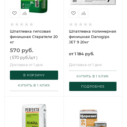
Шпатлевка гипсовая
Шпатлевка полимерная
финишная Старатели 20
финишная Danogips
кг
JET 9 20кг
570 руб.
от
1 184 руб.
570 руб.
/шт
(
)
Доставка от 1 дня
Доставка от 1 дня
В КОРЗИНУ
КУПИТЬ В 1 КЛИК
КУПИТЬ В 1 КЛИК
ПОДРОБНЕЕ