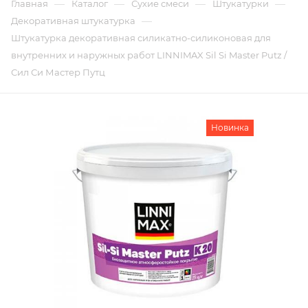
—
—
—
—
Главная
Каталог
Сухие смеси
Штукатурки
—
Декоративная штукатурка
Штукатурка декоративная силикатно-силиконовая для
внутренних и наружных работ LINNIMAX Sil Si Master Putz /
Сил Си Мастер Путц
Новинка