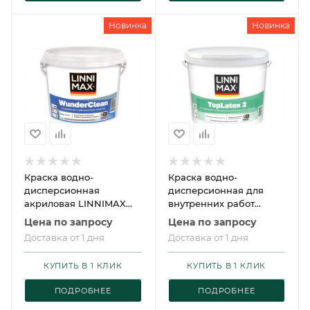
Новинка
Новинка
Краска водно-
Краска водно-
дисперсионная
дисперсионная для
акриловая LINNIMAX
внутренних работ
WunderClean /
LINNIMAX Toplatex 2 /
Цена по запросу
Цена по запросу
ЛИННИМАКС
ЛИННИМАКС ТопЛатекс
Доставка от 1 дня
Доставка от 1 дня
ВундерКлин
2
КУПИТЬ В 1 КЛИК
КУПИТЬ В 1 КЛИК
ПОДРОБНЕЕ
ПОДРОБНЕЕ