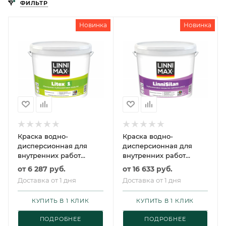
ФИЛЬТР
Новинка
Новинка
Краска водно-
Краска водно-
дисперсионная для
дисперсионная для
внутренних работ
внутренних работ
LINNIMAX Litex 1 /
LINNIMAX LinniSilan /
от
6 287 руб.
от
16 633 руб.
ЛИННИМАКС Литекс 1
ЛИННИМАКС
Доставка от 1 дня
Доставка от 1 дня
ЛинниСилан
КУПИТЬ В 1 КЛИК
КУПИТЬ В 1 КЛИК
ПОДРОБНЕЕ
ПОДРОБНЕЕ