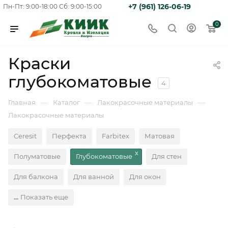
+7 (961) 126-06-19
Пн-Пт: 9:00-18:00
Сб: 9:00-15:00
0
Краски
глубокоматовые
4
—
—
—
Главная
Каталог
Лакокрасочные материалы
Лакокрасочные материалы
Ceresit
Перфекта
Farbitex
Матовая
Полуматовые
Глубокоматовые
Для стен
Для балкона
Для ванной
Для окон
Показать еще