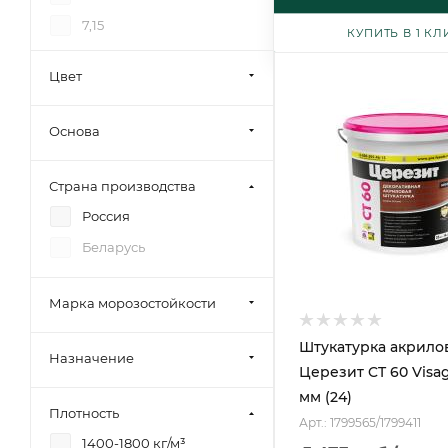
7,15
КУПИТЬ В 1 КЛ
7
Цвет
Основа
Страна производства
Россия
Беларусь
Марка морозостойкости
Штукатурка акрило
Назначение
Церезит CT 60 Visag
мм (24)
Плотность
Арт.: 1799565/1799411
1400-1800 кг/м³