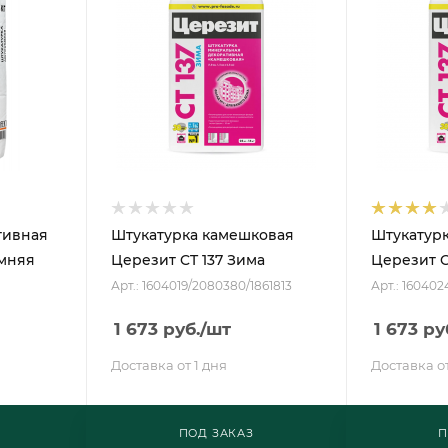
тивная
Штукатурка камешковая
Штукатур
имняя
Церезит CT 137 Зима
Церезит C
Арт.: 1604019/2080380/1861813
Арт.: 160402
1 673
руб.
/шт
1 673
ру
Доставка от 1 дня
Доставка от
ПОД ЗАКАЗ
П