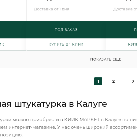
Доставка от 1 дня
Доставка от
ПОД ЗАКАЗ
П
ИК
КУПИТЬ В 1 КЛИК
КУП
ПОКАЗАТЬ ЕЩЕ
1
2
ая штукатурка в Калуге
урки можно приобрести в КИИК МАРКЕТ в Калуге по низ
ем интернет-магазине. У нас очень широкий ассортимен
 позицию.