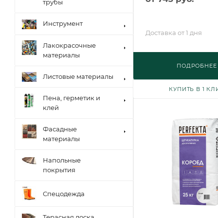
трубы
Инструмент
Доставка от 1 дня
Лакокрасочные
материалы
ПОДРОБНЕЕ
Листовые материалы
КУПИТЬ В 1 КЛ
Пена, герметик и
клей
Фасадные
материалы
Напольные
покрытия
Спецодежда
Терасная доска