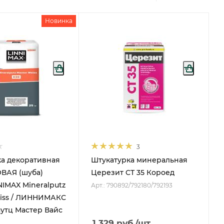
Новинка
3
а декоративная
Штукатурка минеральная
АЯ (шуба)
Церезит CT 35 Короед
NIMAX Mineralputz
Арт.: 790892/792180/792193
eiss / ЛИННИМАКС
утц Мастер Вайс
1 329
руб.
/шт