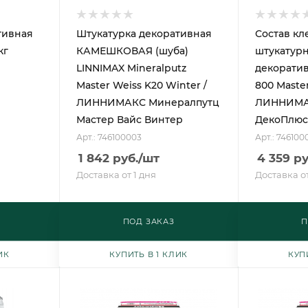
тивная
Штукатурка декоративная
Состав кл
кг
КАМЕШКОВАЯ (шуба)
штукатур
LINNIMAX Mineralputz
декорати
Master Weiss K20 Winter /
800 Master
ЛИННИМАКС Минералпутц
ЛИННИМАК
Мастер Вайс Винтер
ДекоПлюс
Арт.: 746100003
Арт.: 746100
1 842
руб.
/шт
4 359
ру
Доставка от 1 дня
Доставка от
ПОД ЗАКАЗ
П
ИК
КУПИТЬ В 1 КЛИК
КУП