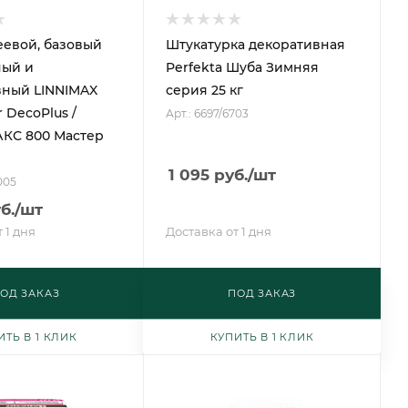
еевой, базовый
Штукатурка декоративная
ный и
Perfekta Шуба Зимняя
вный LINNIMAX
серия 25 кг
 DecoPlus /
Арт.: 6697/6703
С 800 Мастер
1 095
руб.
/шт
005
б.
/шт
 1 дня
Доставка от 1 дня
ОД ЗАКАЗ
ПОД ЗАКАЗ
ИТЬ В 1 КЛИК
КУПИТЬ В 1 КЛИК