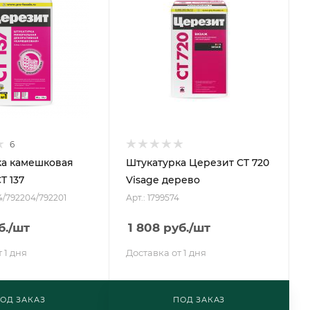
6
ка камешковая
Штукатурка Церезит CT 720
T 137
Visage дерево
4/792204/792201
Арт.: 1799574
б.
/шт
1 808
руб.
/шт
 1 дня
Доставка от 1 дня
ОД ЗАКАЗ
ПОД ЗАКАЗ