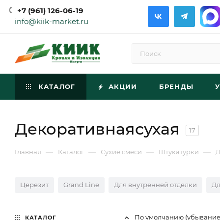
+7 (961) 126-06-19
info@kiik-market.ru
КАТАЛОГ
АКЦИИ
БРЕНДЫ
Декоративнаясухая
17
—
—
—
—
Главная
Каталог
Сухие смеси
Штукатурки
Д
Церезит
Grand Line
Для внутренней отделки
Дл
По умолчанию (убывани
КАТАЛОГ