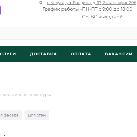
г. Калуга, ул. Болдина, д. 57, 2 этаж, офис 206
График работы -
ПН-ПТ с 9:00 до 18:00,
СБ-ВС выходной
УСЛУГИ
ДОСТАВКА
ОПЛАТА
ВАКАНСИИ
екоративная штукатурка
я фасада
Для стен
е)