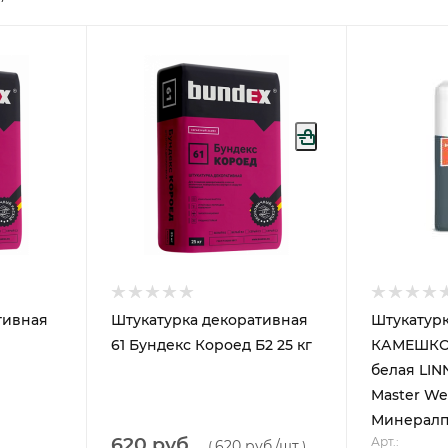
тивная
Штукатурка декоративная
Штукатурк
61 Бундекс Короед Б2 25 кг
КАМЕШКОВ
белая LIN
Master W
Минералп
620 руб.
Арт.:
620 руб.
/шт
(
)