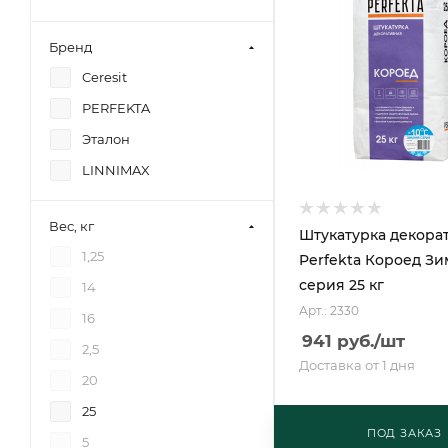
Бренд
Ceresit
PERFEKTA
Эталон
LINNIMAX
Вес, кг
Штукатурка декора
1,25
Perfekta Короед З
серия 25 кг
14
Арт.: 2330
16
941
руб.
/шт
2,5
Доставка от 1 дня
20
25
ПОД ЗАКАЗ
5