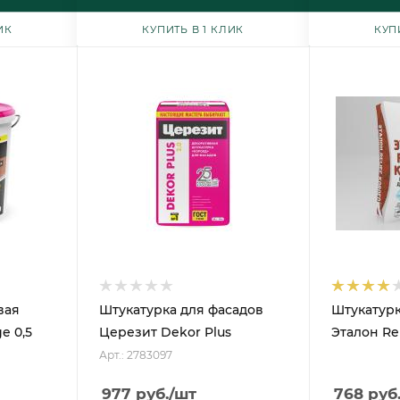
ИК
КУПИТЬ В 1 КЛИК
КУП
вая
Штукатурка для фасадов
Штукатурк
e 0,5
Церезит Dekor Plus
Эталон Rel
Арт.: 2783097
977
руб.
/шт
768
руб