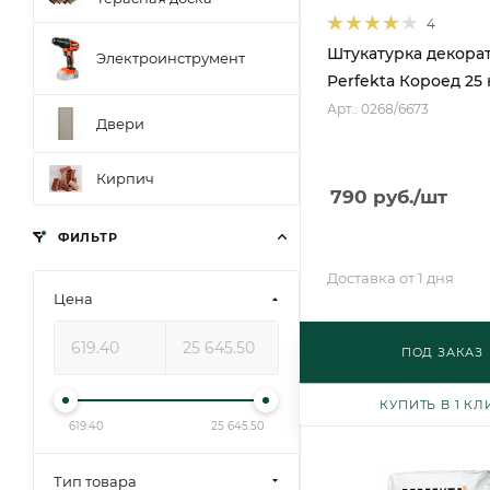
4
Штукатурка декора
Электроинструмент
Perfekta Короед 25 
Арт.: 0268/6673
Двери
Кирпич
790
руб.
/шт
ФИЛЬТР
Доставка от 1 дня
Цена
ПОД ЗАКАЗ
КУПИТЬ В 1 КЛ
619.40
25 645.50
Тип товара