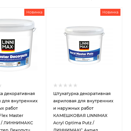
Новинка
Новинка
а декоративная
Штукатурка декоративная
 для внутренних
акриловая для внутренних
ых работ
и наружных работ
Flex Master
КАМЕШКОВАЯ LINNIMAX
z / ЛИННИМАКС
Acryl Optima Putz /
стер Декопутц
ЛИННИМАКС Акрил