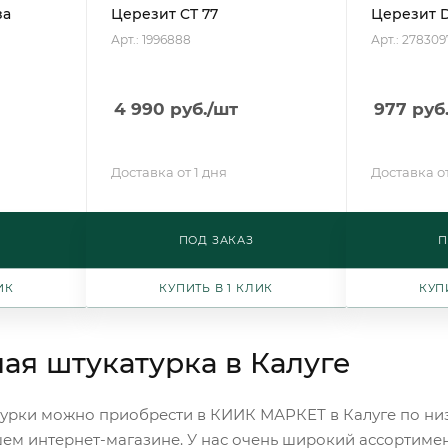
за
Церезит CT 77
Церезит D
Арт.: 1996888
Арт.: 278309
4 990
руб.
/шт
977
руб
Доставка от 1 дня
Доставка от
ПОД ЗАКАЗ
П
ИК
КУПИТЬ В 1 КЛИК
КУП
ая штукатурка в Калуге
урки можно приобрести в КИИК МАРКЕТ в Калуге по низ
ем интернет-магазине. У нас очень широкий ассортимен