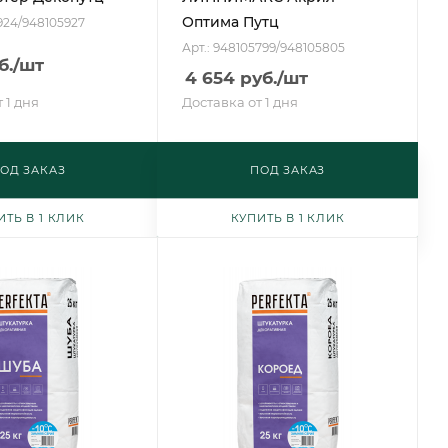
Оптима Путц
5924/948105927
Арт.: 948105799/948105805
б.
/шт
4 654
руб.
/шт
 1 дня
Доставка от 1 дня
ОД ЗАКАЗ
ПОД ЗАКАЗ
ИТЬ В 1 КЛИК
КУПИТЬ В 1 КЛИК