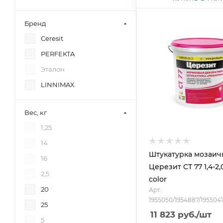
Бренд
Ceresit
PERFEKTA
Эталон
LINNIMAX
Вес, кг
1,25
14
Штукатурка мозаич
16
Церезит CT 77 1,4-2
2,5
color
20
Арт.:
1955050/1954887/195504
25
11 823
руб.
/шт
5