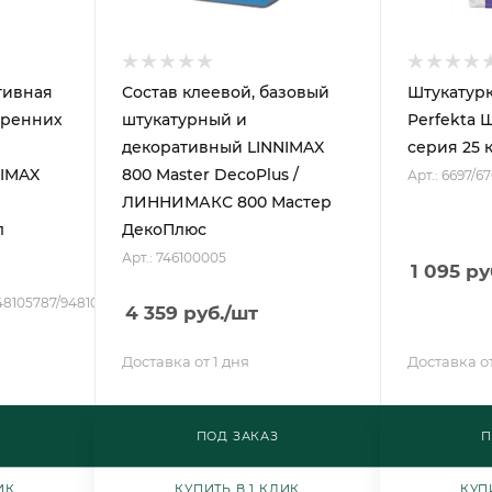
тивная
Состав клеевой, базовый
Штукатурк
тренних
штукатурный и
Perfekta 
декоративный LINNIMAX
серия 25 к
IMAX
800 Master DecoPlus /
Арт.: 6697/6
ЛИННИМАКС 800 Мастер
л
ДекоПлюс
Арт.: 746100005
1 095
ру
48105787/948105793
4 359
руб.
/шт
Доставка от 1 дня
Доставка от
ПОД ЗАКАЗ
П
ИК
КУПИТЬ В 1 КЛИК
КУП