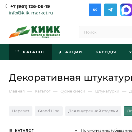
+7 (961) 126-06-19
info@kiik-market.ru
КАТАЛОГ
АКЦИИ
БРЕНДЫ
Декоративная штукатур
—
—
—
—
Главная
Каталог
Сухие смеси
Штукатурки
Д
Церезит
Grand Line
Для внутренней отделки
Дл
По умолчанию (убывани
КАТАЛОГ