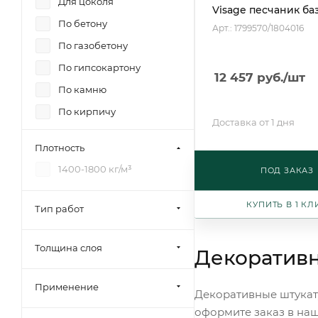
Для цоколя
Visage песчаник ба
По бетону
Арт.: 1799570/1804016
По газобетону
По гипсокартону
12 457
руб.
/шт
По камню
По кирпичу
Доставка от 1 дня
По цементным
Плотность
поверхностям
1400-1800 кг/м³
По штукатурке
ПОД ЗАКАЗ
КУПИТЬ В 1 КЛ
Тип работ
Толщина слоя
Декоративн
Применение
Декоративные штукат
оформите заказ в наш