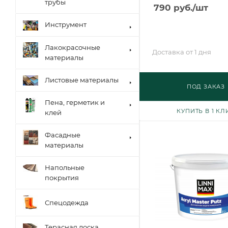
трубы
790
руб.
/шт
Инструмент
Лакокрасочные
Доставка от 1 дня
материалы
Листовые материалы
ПОД ЗАКАЗ
Пена, герметик и
КУПИТЬ В 1 КЛ
клей
Фасадные
материалы
Напольные
покрытия
Спецодежда
Терасная доска