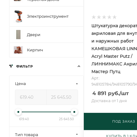
Электроинструмент
Штукатурка декора
акриловая для вну
Двери
и наружных работ
КАМЕШКОВАЯ LINN
Кирпич
Acryl Master Putz /
ЛИННИМАКС Акри
ФИЛЬТР
Мастер Путц
Арт.:
Цена
948105784/948105790/9
4 891
руб.
/шт
Доставка от 1 дня
619.40
25 645.50
ПОД ЗАКАЗ
Тип товара
КУПИТЬ В 1 КЛ