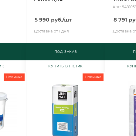
Арт.: 94810
5 990
руб.
/шт
8 791
ру
Доставка от 1 дня
Доставка от
ПОД ЗАКАЗ
П
ИК
КУПИТЬ В 1 КЛИК
КУП
Новинка
Новинка