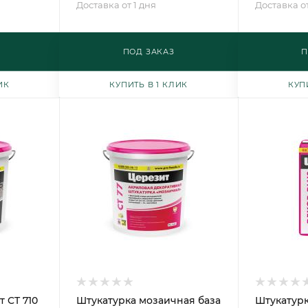
Доставка от 1 дня
Доставка от
ПОД ЗАКАЗ
П
ИК
КУПИТЬ В 1 КЛИК
КУП
 CT 710
Штукатурка мозаичная база
Штукатурк