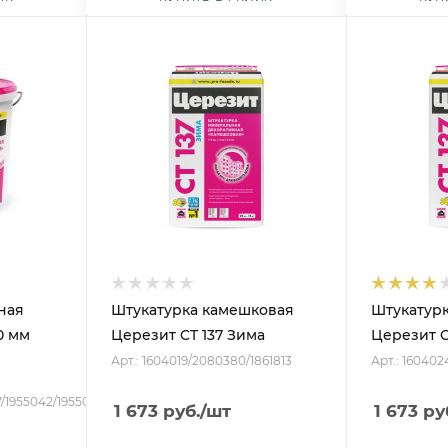
ная
Штукатурка камешковая
Штукатур
,0 мм
Церезит CT 137 Зима
Церезит C
Арт.: 1604019/2080380/1861813
Арт.: 160402
7/1955042/1955029/1955024С
1 673
руб.
/шт
1 673
ру