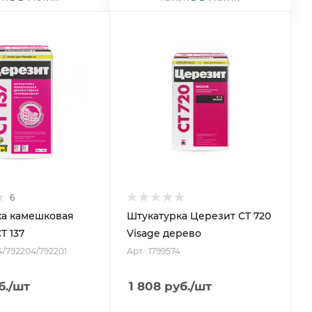
6
ка камешковая
Штукатурка Церезит CT 720
T 137
Visage дерево
4/792204/792201
Арт.: 1799574
б.
/шт
1 808
руб.
/шт