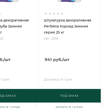
а декоративная
Штукатурка декоративная
Шуба Зимняя
Perfekta Короед Зимняя
г
серия 25 кг
703
Арт.: 2330
б.
/шт
941
руб.
/шт
 1 дня
Доставка от 1 дня
ОД ЗАКАЗ
ПОД ЗАКАЗ
ИТЬ В 1 КЛИК
КУПИТЬ В 1 КЛИК