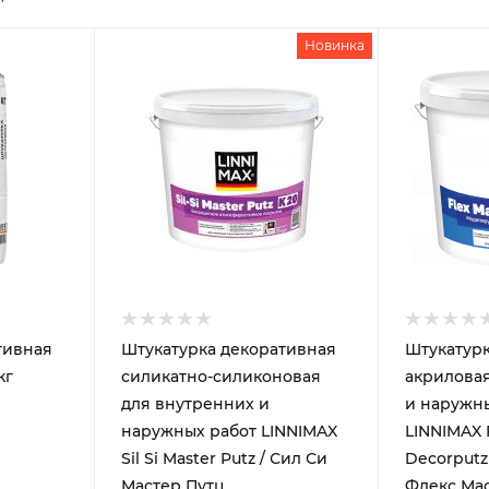
Новинка
тивная
Штукатурка декоративная
Штукатурк
кг
силикатно-силиконовая
акриловая
для внутренних и
и наружн
наружных работ LINNIMAX
LINNIMAX 
Sil Si Master Putz / Сил Си
Decorput
Мастер Путц
Флекс Ма