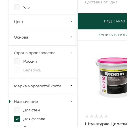
Доставка от 1 дня
7,15
7
Цвет
ПОД ЗАКАЗ
КУПИТЬ В 1 КЛ
Основа
Страна производства
Россия
Беларусь
Марка морозостойкости
Назначение
Для стен
Для фасада
Штукатурка Церезит