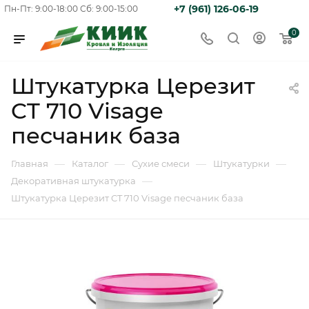
+7 (961) 126-06-19
Пн-Пт: 9:00-18:00
Сб: 9:00-15:00
0
Штукатурка Церезит
CT 710 Visage
песчаник база
—
—
—
—
Главная
Каталог
Сухие смеси
Штукатурки
—
Декоративная штукатурка
Штукатурка Церезит CT 710 Visage песчаник база