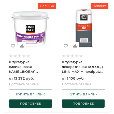
Новинка
Новинка
Штукатурка
Штукатурка
силиконовая
декоративная КОРОЕД
КАМЕШКОВАЯ
LINNIMAX Mineralputz
ЛИННИМАКС Sauber
Grau / ЛИННИМАКС
от
13 372 руб.
от
1 106 руб.
Silikon Putz
Минералпутц Грау
Доставка от 1 дня
Доставка от 1 дня
КУПИТЬ В 1 КЛИК
КУПИТЬ В 1 КЛИК
ПОДРОБНЕЕ
ПОДРОБНЕЕ