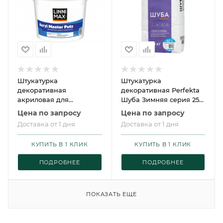
Штукатурка
Штукатурка
декоративная
декоративная Perfekta
акриловая для
Шуба Зимняя серия 25
внутренних и наружных
кг
Цена по запросу
Цена по запросу
работ КАМЕШКОВАЯ
Доставка от 1 дня
Доставка от 1 дня
LINNIMAX Acryl Master
Putz / ЛИННИМАКС
КУПИТЬ В 1 КЛИК
КУПИТЬ В 1 КЛИК
Акрил Мастер Путц
ПОДРОБНЕЕ
ПОДРОБНЕЕ
ПОКАЗАТЬ ЕЩЕ