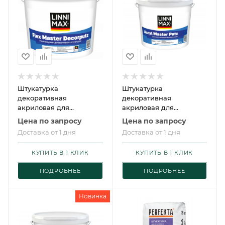
Штукатурка
Штукатурка
декоративная
декоративная
акриловая для
акриловая для
внутренних и наружных
внутренних и наружных
Цена по запросу
Цена по запросу
работ LINNIMAX Flex
работ КАМЕШКОВАЯ
Доставка от 1 дня
Доставка от 1 дня
Master Decorputz /
LINNIMAX Acryl Optima
ЛИННИМАКС Флекс
Putz / ЛИННИМАКС
КУПИТЬ В 1 КЛИК
КУПИТЬ В 1 КЛИК
Мастер Декопутц
Акрил Оптима Путц
ПОДРОБНЕЕ
ПОДРОБНЕЕ
Новинка