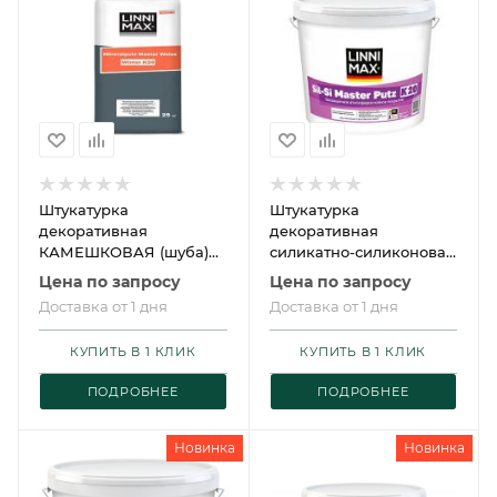
Штукатурка
Штукатурка
декоративная
декоративная
КАМЕШКОВАЯ (шуба)
силикатно-силиконовая
LINNIMAX Mineralputz
для внутренних и
Цена по запросу
Цена по запросу
Master Weiss K20 Winter
наружных работ
Доставка от 1 дня
Доставка от 1 дня
/ ЛИННИМАКС
LINNIMAX Sil Si Master
Минералпутц Мастер
Putz / Сил Си Мастер
КУПИТЬ В 1 КЛИК
КУПИТЬ В 1 КЛИК
Вайс Винтер
Путц
ПОДРОБНЕЕ
ПОДРОБНЕЕ
Новинка
Новинка