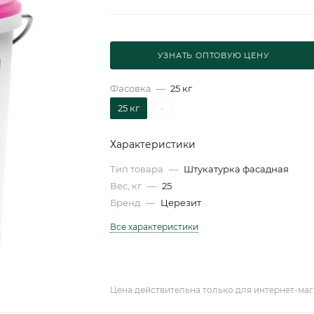
УЗНАТЬ ОПТОВУЮ ЦЕНУ
Фасовка
—
25 кг
25 кг
-
Характеристики
Тип товара
—
Штукатурка фасадная
Вес, кг
—
25
Бренд
—
Церезит
Все характеристики
Цена действительна только для интернет-маг