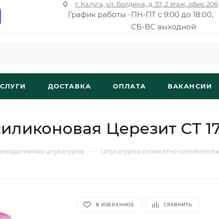
г. Калуга, ул. Болдина, д. 57, 2 этаж, офис 206
График работы -
ПН-ПТ с 9:00 до 18:00,
СБ-ВС выходной
УСЛУГИ
ДОСТАВКА
ОПЛАТА
ВАКАНСИИ
иликоновая Церезит CT 17
—
екоративная штукатурка
Штукатурка силикатно-силиконовая
В ИЗБРАННОЕ
СРАВНИТЬ