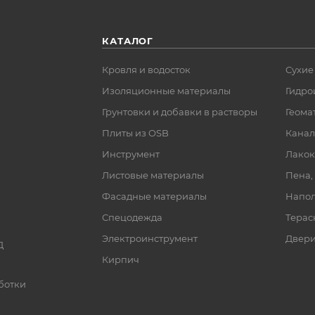
КАТАЛОГ
Кровля и водосток
Сухие
Изоляционные материалы
Гидро
Грунтовки и добавки в растворы
Геома
Плиты из OSB
Канал
Инструмент
Лакок
Листовые материалы
Пена,
Фасадные материалы
Напол
Спецодежда
Терас
Электроинструмент
Двер
Д
Кирпич
ботки