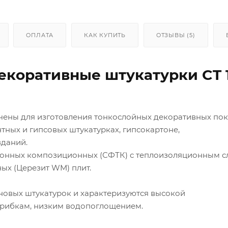
ОПЛАТА
КАК КУПИТЬ
ОТЗЫВЫ (5)
екоративные штукатурки
CT 
ачены для изготовления тонкослойных декоративных по
тных и гипсовых штукатурках, гипсокартоне,
зданий.
онных композиционных (СФТК) с теплоизоляционным с
ых (Церезит WM) плит.
новых штукатурок и характеризуются высокой
грибкам, низким водопоглощением.