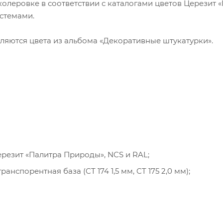
олеровке в соответствии с каталогами цветов Церезит 
стемами.
ляются цвета из альбома «Декоративные штукатурки».
ерезит «Палитра Природы», NCS и RAL;
нспорентная база (CT 174 1,5 мм, СT 175 2,0 мм);