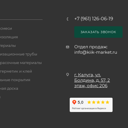
+7 (961) 126-06-19
 смеси
ЗАКАЗАТЬ ЗВОНОК
изоляция
териалы
Отдел продаж:
info@kiik-market.ru
изационные трубы
расочные материалы
 герметик и клей
г. Калуга, ул.
ьные покрытия
Болдина, д. 57, 2
этаж, офис 206
ная доска
и