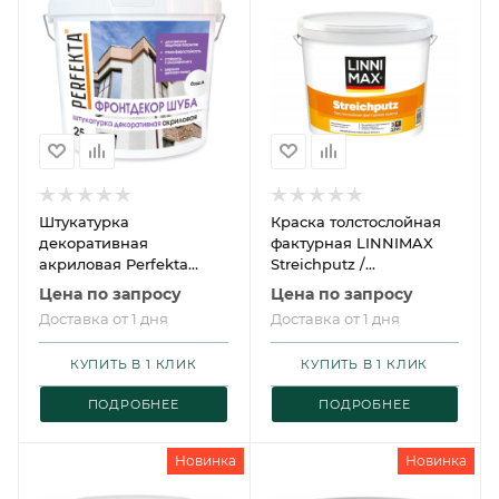
Штукатурка
Краска толстослойная
декоративная
фактурная LINNIMAX
акриловая Perfekta
Streichputz /
Фронтдекор Шуба
ЛИННИМАКС
Цена по запросу
Цена по запросу
Штрайхпутц
Доставка от 1 дня
Доставка от 1 дня
КУПИТЬ В 1 КЛИК
КУПИТЬ В 1 КЛИК
ПОДРОБНЕЕ
ПОДРОБНЕЕ
Новинка
Новинка