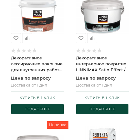
Декоративное
Декоративное
лессирующее покрытие
интерьерное покрытие
для внутренних работ
LINNIMAX Satin Effect /
LINNIMAX Lasur Effekt
ЛИННИМАКС Сатин
Цена по запросу
Цена по запросу
matt / ЛИННИМАКС
Эффект
Доставка от 1 дня
Доставка от 1 дня
Лазурь эффект матт
КУПИТЬ В 1 КЛИК
КУПИТЬ В 1 КЛИК
ПОДРОБНЕЕ
ПОДРОБНЕЕ
Новинка