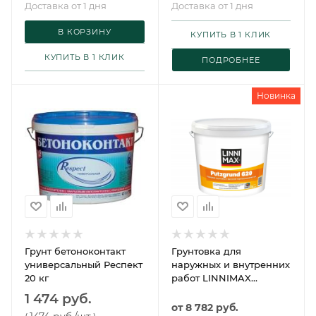
Доставка от 1 дня
Доставка от 1 дня
В КОРЗИНУ
КУПИТЬ В 1 КЛИК
КУПИТЬ В 1 КЛИК
ПОДРОБНЕЕ
Новинка
Грунт бетоноконтакт
Грунтовка для
универсальный Респект
наружных и внутренних
20 кг
работ LINNIMAX
Putzgrund 620 /
1 474 руб.
ЛИННИМАКС Путцгрунт
от
8 782 руб.