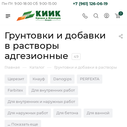
+7 (961) 126-06-19
Пн-Пт: 9:00-18:00
Сб: 9:00-15:00
0
Грунтовки и добавки
в растворы
адгезионные
49
—
—
Главная
Каталог
Грунтовки и добавки в растворы
Церезит
Кнауф
Danogips
PERFEKTA
Farbitex
Для внутренних работ
Для внутренних и наружных работ
Для наружных работ
Для бетона
Для ванной
Показать еще