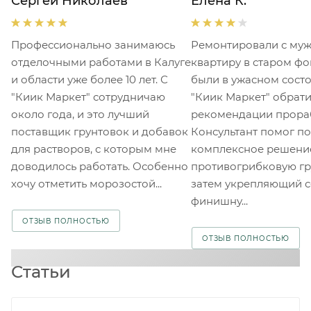
Сергей Николаев
Елена К.
Профессионально занимаюсь
Ремонтировали с му
отделочными работами в Калуге
квартиру в старом фо
и области уже более 10 лет. С
были в ужасном состо
"Киик Маркет" сотрудничаю
"Киик Маркет" обрати
около года, и это лучший
рекомендации прора
поставщик грунтовок и добавок
Консультант помог п
для растворов, с которым мне
комплексное решение
доводилось работать. Особенно
противогрибковую гр
хочу отметить морозостой...
затем укрепляющий с
финишну...
ОТЗЫВ ПОЛНОСТЬЮ
ОТЗЫВ ПОЛНОСТЬЮ
Статьи