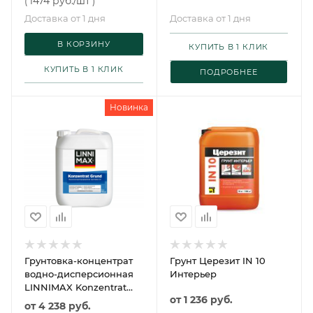
1474 руб.
/шт
(
)
620
Доставка от 1 дня
Доставка от 1 дня
В КОРЗИНУ
КУПИТЬ В 1 КЛИК
КУПИТЬ В 1 КЛИК
ПОДРОБНЕЕ
Новинка
Грунтовка-концентрат
Грунт Церезит IN 10
водно-дисперсионная
Интерьер
LINNIMAX Konzentrat
от
1 236 руб.
Grund (1:4) /
от
4 238 руб.